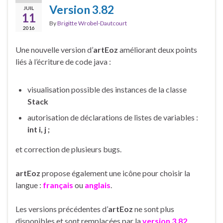
Version 3.82
JUIL
11
By
Brigitte Wrobel-Dautcourt
2016
Une nouvelle version d’
artEoz
améliorant deux points
liés à l’écriture de code java :
visualisation possible des instances de la classe
Stack
autorisation de déclarations de listes de variables :
int i, j ;
et correction de plusieurs bugs.
artEoz
propose également une icône pour choisir la
langue :
français
ou
anglais
.
Les versions précédentes d’
artEoz
ne sont plus
disponibles et sont remplacées par la
version 3.82